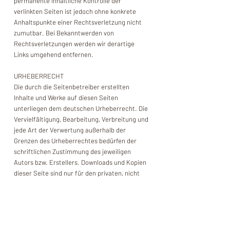
permanente inhaltliche Kontrolle der
verlinkten Seiten ist jedoch ohne konkrete
Anhaltspunkte einer Rechtsverletzung nicht
zumutbar. Bei Bekanntwerden von
Rechtsverletzungen werden wir derartige
Links umgehend entfernen.
URHEBERRECHT
Die durch die Seitenbetreiber erstellten
Inhalte und Werke auf diesen Seiten
unterliegen dem deutschen Urheberrecht. Die
Vervielfältigung, Bearbeitung, Verbreitung und
jede Art der Verwertung außerhalb der
Grenzen des Urheberrechtes bedürfen der
schriftlichen Zustimmung des jeweiligen
Autors bzw. Erstellers. Downloads und Kopien
dieser Seite sind nur für den privaten, nicht
kommerziellen Gebrauch gestattet. Soweit die
Inhalte auf dieser Seite nicht vom Betreiber
erstellt wurden, werden die Urheberrechte
Dritter beachtet. Insbesondere werden Inhalte
Dritter als solche gekennzeichnet. Sollten Sie