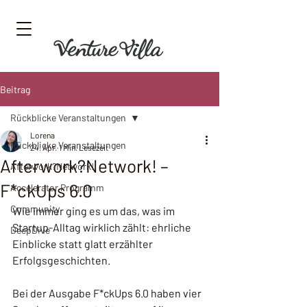
Beitrag
Rückblicke Veranstaltungen
Lorena
Rückblicke Veranstaltungen
24. Apr.
1 Min. Lesezeit
Afterwork?Network! –
Afterwork?Network!
F*ckUps 6.0
Accelerator Programm
Community
Wie immer ging es um das, was im 
Startup-Alltag wirklich zählt: ehrliche 
DeepDive
Einblicke statt glatt erzählter 
Erfolgsgeschichten.
Bei der Ausgabe F*ckUps 6.0 haben vier 